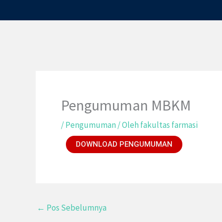
Lewati
ke
konten
Pengumuman MBKM
/
Pengumuman
/ Oleh
fakultas farmasi
DOWNLOAD PENGUMUMAN
←
Pos Sebelumnya