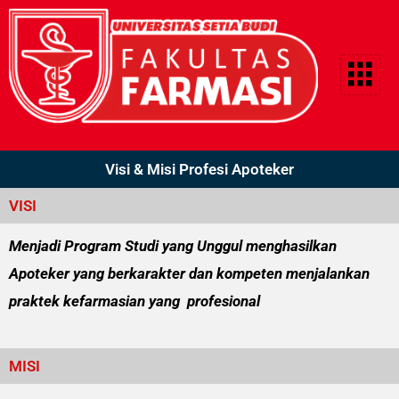
Lewati
ke
konten
Visi & Misi Profesi Apoteker
VISI
Menjadi Program Studi yang Unggul menghasilkan
Apoteker yang berkarakter dan kompeten menjalankan
praktek kefarmasian yang profesional
MISI